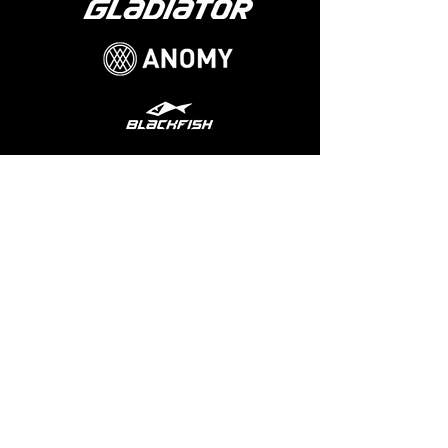
Info@glasgowpaddleboardersco.co.uk
Preguntas frecuentes
Sobre nosotros
©2020 por Glasgow Paddleboarders Co.
SC690544