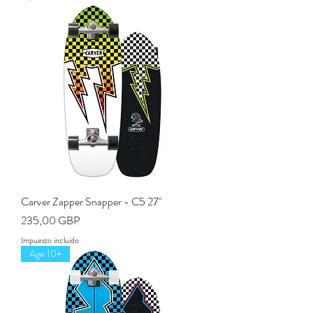
Carver Zapper Snapper - C5 27"
Precio
235,00 GBP
Impuesto incluido
Age 10+