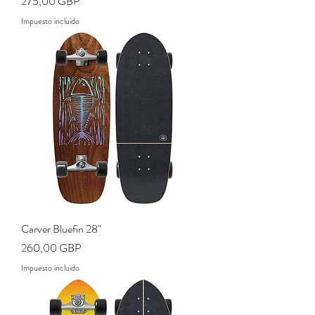
Precio
275,00 GBP
Impuesto incluido
Carver Bluefin 28"
Precio
260,00 GBP
Impuesto incluido