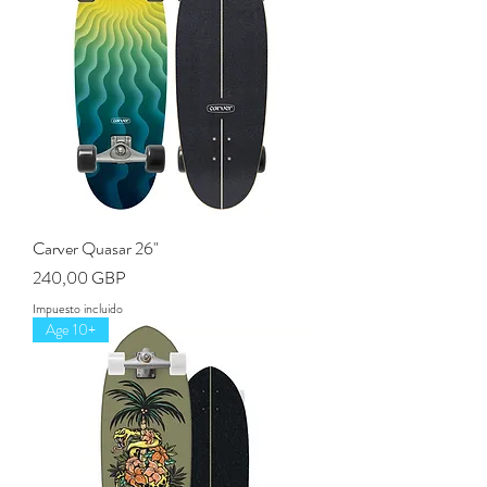
Carver Quasar 26"
Precio
240,00 GBP
Impuesto incluido
Age 10+