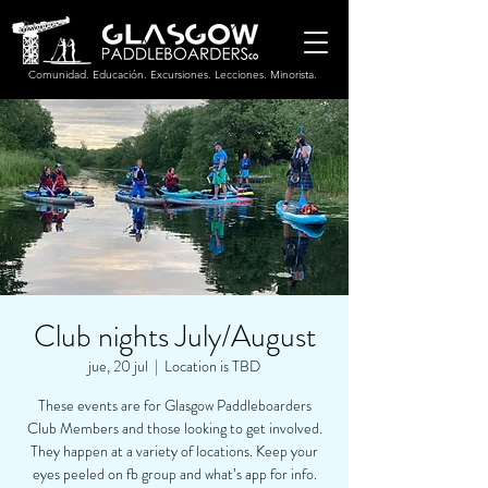
Comunidad. Educación. Excursiones. Lecciones. Minorista.
Club nights July/August
jue, 20 jul
  |  
Location is TBD
These events are for Glasgow Paddleboarders
Club Members and those looking to get involved.
They happen at a variety of locations. Keep your
eyes peeled on fb group and what’s app for info.