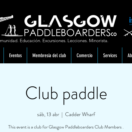
munidad. Educación. Excursiones. Lecciones. Minorista.
Eventos
Membresía del club
Comercio
Services
Ab
Club paddle
sáb, 13 abr
  |  
Cadder Wharf
This event is a club for Glasgow Paddleboarders Club Members .