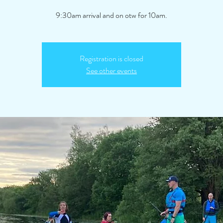
9:30am arrival and on otw for 10am.
Registration is closed
See other events