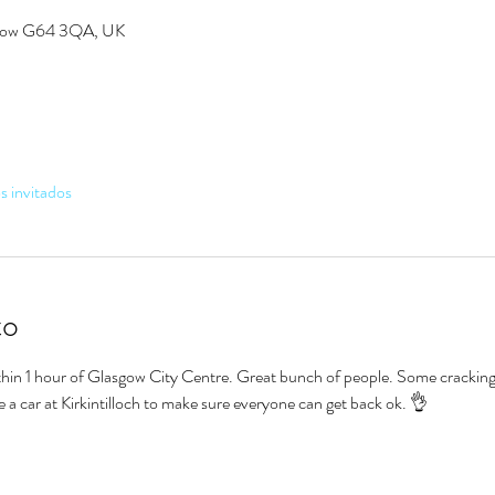
gow G64 3QA, UK
s invitados
to
thin 1 hour of Glasgow City Centre. Great bunch of people. Some cracking 
ve a car at Kirkintilloch to make sure everyone can get back ok. 👌