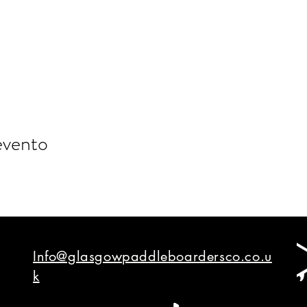
evento
Info@glasgowpaddleboardersco.co.u
k