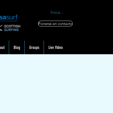
Iniciar sesión
Ponerse en contacto
out
Blog
Groups
Live Video